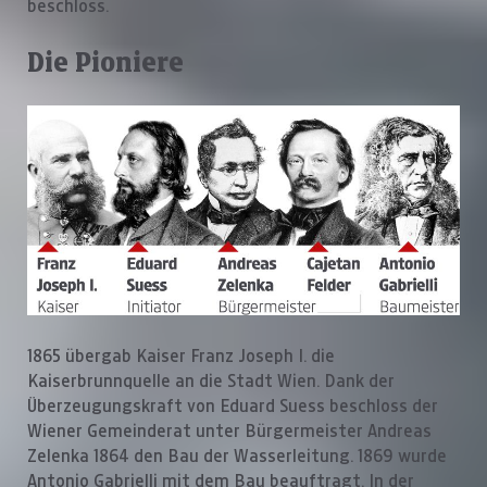
beschloss.
Die Pioniere
1865 übergab Kaiser Franz Joseph I. die
Kaiserbrunnquelle an die Stadt Wien. Dank der
Überzeugungskraft von Eduard Suess beschloss der
Wiener Gemeinderat unter Bürgermeister Andreas
Zelenka 1864 den Bau der Wasserleitung. 1869 wurde
Antonio Gabrielli mit dem Bau beauftragt. In der