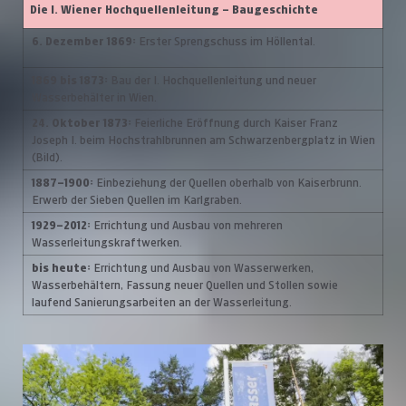
Die I. Wiener Hochquellenleitung –
Baugeschichte
6. Dezember 1869:
Erster Sprengschuss im Höllental.
1869 bis 1873:
Bau der I. Hochquellenleitung und neuer
Wasserbehälter in Wien.
24. Oktober 1873:
Feierliche Eröffnung durch Kaiser Franz
Joseph I. beim Hochstrahlbrunnen am Schwarzenbergplatz in Wien
(Bild).
1887–1900:
Einbeziehung der Quellen oberhalb von Kaiserbrunn.
Erwerb der Sieben Quellen im Karlgraben.
1929–2012:
Errichtung und Ausbau von mehreren
Wasserleitungskraftwerken.
bis heute:
Errichtung und Ausbau von Wasserwerken,
Wasserbehältern, Fassung neuer Quellen und Stollen sowie
laufend Sanierungsarbeiten an der Wasserleitung.