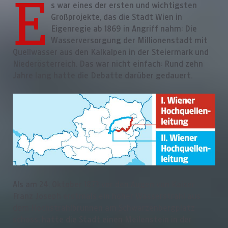
E
s war eines der ersten und wichtigsten
Großprojekte, das die Stadt Wien in
Eigenregie ab 1869 in Angriff nahm: Die
Wasserversorgung der Millionenstadt mit
Quellwasser aus den Kalkalpen in der Steiermark und
Niederösterreich. Das war nicht einfach: Rund zehn
Jahre lang hatte die Debatte darüber gedauert.
Als am 24. Oktober 1873 vor den Augen von Kaiser
Franz Joseph erstmals ein hoher Wasserstrahl aus
dem Hochstrahlbrunnen am Schwarzenbergplatz
schoss, hatte die Stadt einen Meilenstein in der