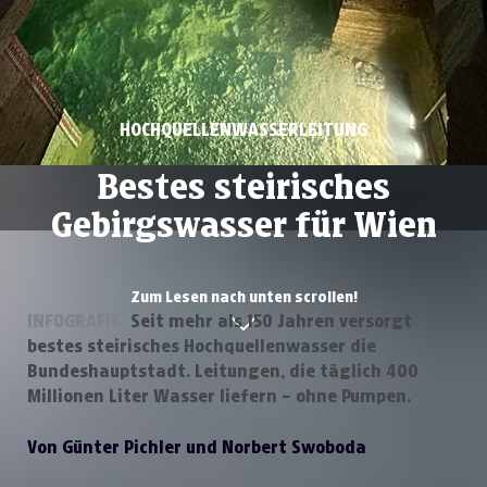
HOCHQUELLENWASSERLEITUNG
Bestes steirisches
Gebirgswasser für Wien
Zum Lesen nach unten scrollen!
INFOGRAFIK.
Seit mehr als 150 Jahren versorgt
bestes steirisches Hochquellenwasser die
Bundeshauptstadt. Leitungen, die täglich 400
Millionen Liter Wasser liefern – ohne Pumpen.
Von Günter Pichler und Norbert Swoboda