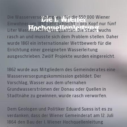
Die Wasserversorgung war für die 550.000 Wiener
Die I. Wiener
Einwohner um 1850 sehr schlecht – pro Kopf nur fünf
Hochquellenleitung
Liter Wasser schlechter Qualität. Die Stadt wuchs
rasch an und musste sich dem Problem stellen. Daher
wurde 1861 ein internationaler Wettbewerb für die
Errichtung einer geeigneten Wasserleitung
ausgeschrieben. Zwölf Projekte wurden eingereicht.
1862 wurde aus Mitgliedern des Gemeinderates eine
Wasserversorgungskommission gebildet. Der
Vorschlag, Wasser aus dem ufernahen
Grundwasserströmen der Donau oder Quellen in
Stadtnähe zu gewinnen, wurde rasch verworfen.
Dem Geologen und Politiker Eduard Suess ist es zu
verdanken, dass der Wiener Gemeinderat am 12. Juli
1864 den Bau der I. Wiener Hochquellenleitung