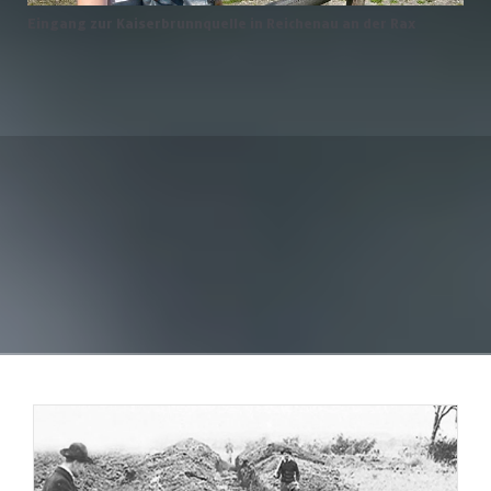
Eingang zur Kaiserbrunnquelle in Reichenau an der Rax
Die Geschichte der Wiener
Wasserversorgung