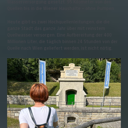
Wasserversorgung gesetzt. 95 Kilometer von den
Quellen bis in die Wiener Haushalte – ohne Pumpen.
Heute gibt es zwei Hochquellenleitungen, die die
ganze Stadt das ganze Jahr über mit reinstem
Quellwasser versorgen. Eine Aufbereitung der 400
Millionen Liter, die täglich binnen 24 Stunden von der
Quelle nach Wien geliefert werden, ist nicht nötig.