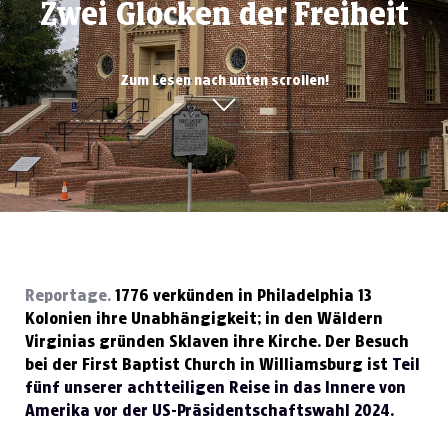
Zwei Glocken der Freiheit
Zum Lesen nach unten scrollen!
Reportage.
1776 verkünden in Philadelphia 13
Kolonien ihre Unabhängigkeit; in den Wäldern
Virginias gründen Sklaven ihre Kirche. Der Besuch
bei der First Baptist Church in Williamsburg ist
Teil
fünf unserer achtteiligen Reise in das Innere von
Amerika vor der US-Präsidentschaftswahl 2024.